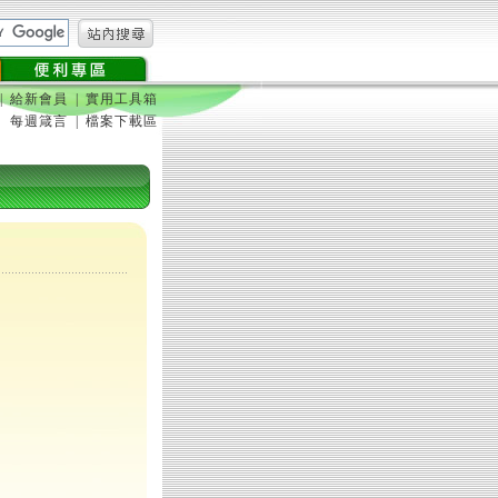
|
給新會員
|
實用工具箱
每週箴言
|
檔案下載區