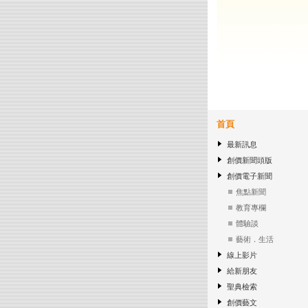
首頁
最新訊息
創價新聞頭版
創價電子新聞
焦點新聞
教育專欄
體驗談
藝術．生活
線上影片
給新朋友
聖典檢索
創價藝文