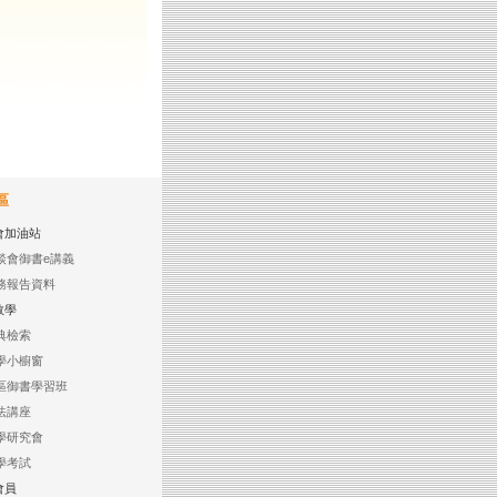
區
會加油站
談會御書e講義
務報告資料
教學
典檢索
學小櫥窗
區御書學習班
法講座
學研究會
學考試
會員