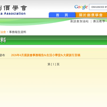
座談會加油站
|
佛法教學
加油會
> 事務報告資料
1 發布
2026年4月座談會事務報告&生活小學堂&大家談引言稿
第 [ 1 ] 頁