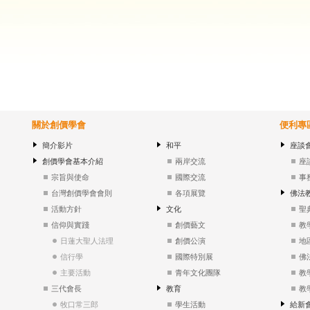
關於創價學會
便利專
簡介影片
和平
座談
創價學會基本介紹
兩岸交流
座
宗旨與使命
國際交流
事
台灣創價學會會則
各項展覽
佛法
活動方針
文化
聖
信仰與實踐
創價藝文
教
日蓮大聖人法理
創價公演
地
信行學
國際特別展
佛
主要活動
青年文化團隊
教
三代會長
教育
教
牧口常三郎
學生活動
給新