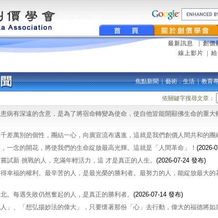
最新訊息
|
創價
線上影片
|
給
焦點新聞
|
藝術．生活
|
教育
依關鍵字搜尋文章：
，患病有深遠的含意，是為了將宿命轉變為使命，使自他皆能開顯佛生命的重大
自千差萬別的個性，團結一心，向廣宣流布邁進，這就是我們創價人間共和的團
宙，一念的開花，將使我們的生命綻放最高光輝。這就是「人間革命」！
(2026-
嘗試新 挑戰的人，充滿年輕活力，這 才是真正的人生。
(2026-07-24 發布)
獲得幸福的權利。最辛苦的人，是最光榮的勝利者。最努力的人，能綻放最大的
敗北。每遇失敗仍然奮起的人，是真正的勝利者。
(2026-07-14 發布)
他人」、「想弘揚妙法的偉大」，只要懷著那份「心」去行動，偉大的福德將如