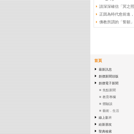
請深深確信「冥之
正因為時代愈前進
佛教所謂的「誓願
首頁
最新訊息
創價新聞頭版
創價電子新聞
焦點新聞
教育專欄
體驗談
藝術．生活
線上影片
給新朋友
聖典檢索