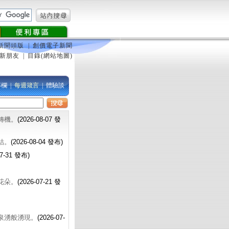
新聞頭版
|
創價電子新聞
新朋友
|
目錄(網站地圖)
專欄
|
每週箴言
|
體驗談
轉機。
(2026-08-07 發
結。
(2026-08-04 發布)
07-31 發布)
花朵。
(2026-07-21 發
泉湧般湧現。
(2026-07-