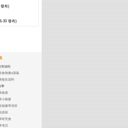
7 發布)
06-30 發布)
區
會加油站
談會御書e講義
務報告資料
教學
典檢索
學小櫥窗
區御書學習班
法講座
學研究會
學考試