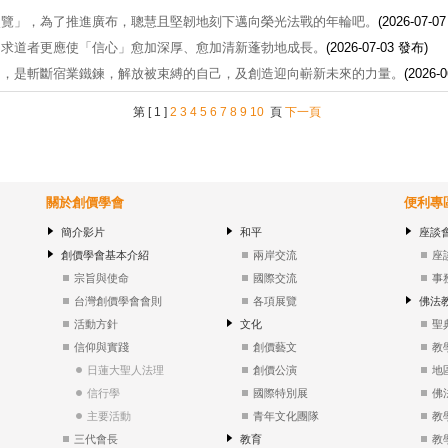
照覽」，為了推進廣布，聰慧且堅韌地刻下邁向榮光法戰的年輪吧。
(2026-07-0
，求道者更應使「信心」愈加深厚、愈加清新蓬勃地成長。
(2026-07-03 發布)
」，是斬斷宿業鐵鍊，解放被束縛的自己，及創造迎向嶄新未來的力量。
(2026-
第 [ 1 ]
2
3
4
5
6
7
8
9
10
頁
下一頁
關於創價學會
便利專
簡介影片
和平
座談
創價學會基本介紹
兩岸交流
座
宗旨與使命
國際交流
事
台灣創價學會會則
各項展覽
佛法
活動方針
文化
聖
信仰與實踐
創價藝文
教
日蓮大聖人法理
創價公演
地
信行學
國際特別展
佛
主要活動
青年文化團隊
教
三代會長
教育
教