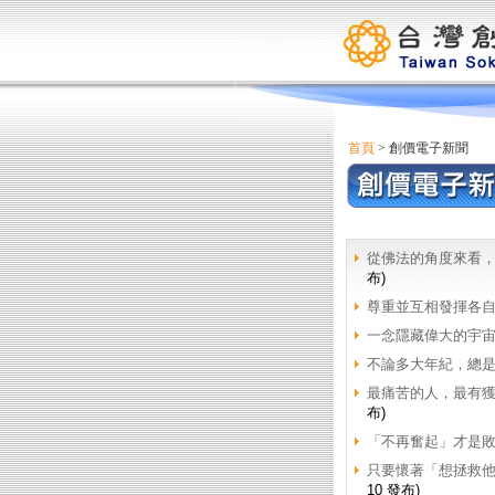
首頁
> 創價電子新聞
從佛法的角度來看
布)
尊重並互相發揮各
一念隱藏偉大的宇
不論多大年紀，總是
最痛苦的人，最有
布)
「不再奮起」才是
只要懷著「想拯救
10 發布)