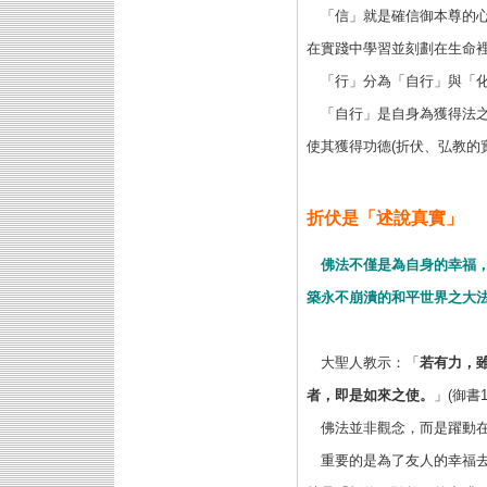
「信」就是確信御本尊的心
在實踐中學習並刻劃在生命
「行」分為「自行」與「
「自行」是自身為獲得法之
使其獲得功德(折伏、弘教的
折伏是「述說真實」
佛法不僅是為自身的幸福
築永不崩潰的和平世界之大
大聖人教示：「
若有力，
者，即是如來之使。
」(御書1
佛法並非觀念，而是躍動在
重要的是為了友人的幸福去