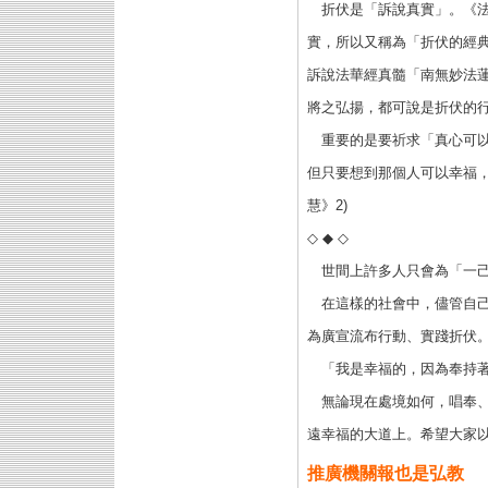
折伏是「訴說真實」。《法
實，所以又稱為「折伏的經
訴說法華經真髓「南無妙法
將之弘揚，都可說是折伏的
重要的是要祈求「真心可以
但只要想到那個人可以幸福
慧》2)
◇ ◆ ◇
世間上許多人只會為「一己
在這樣的社會中，儘管自己
為廣宣流布行動、實踐折伏
「我是幸福的，因為奉持著
無論現在處境如何，唱奉、
遠幸福的大道上。希望大家以此為
推廣機關報也是弘教