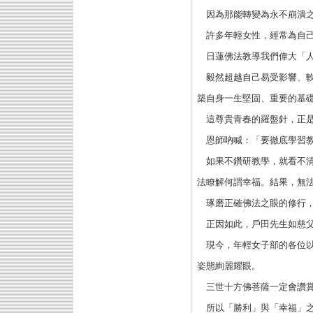
因為那能轉變為永不崩潰之
許多年輕女性，經常為自己
日蓮佛法教導我們偉大「人
毅然超越自己易受影響、軟
築自身一生堅固、重要的基
這尊貴青春的羅盤針，正是
恩師吶喊：「要徹底學習
如果不鑽研教學，就看不清
法瞭解何謂幸福。結果，無
琢磨正確佛法之眼的修行，
正因如此，戶田先生如慈父
現今，年輕女子部的各位以
姿態絢麗耀眼。
三世十方佛菩薩一定會讚賞
所以「勝利」與「幸福」之