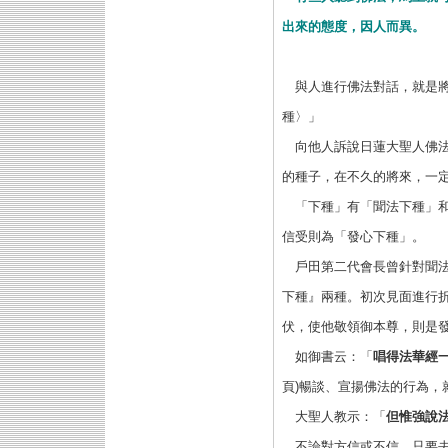
出來的態度，因人而異。
與人進行佛法對話，就是將
種〉」
向他人訴說日蓮大聖人佛法
的種子，在不久的將來，一
「下種」有「聞法下種」和
信受則為「發心下種」。
戶田第二代會長曾針對聞法
下種』兩種。初次見面進行
伏，使他敬領御本尊，則是
如御書云：「
唱得法華經
頁)暢談、宣揚佛法的行為
大聖人教示：「
但惟強說
不論對方信或不信，只要去