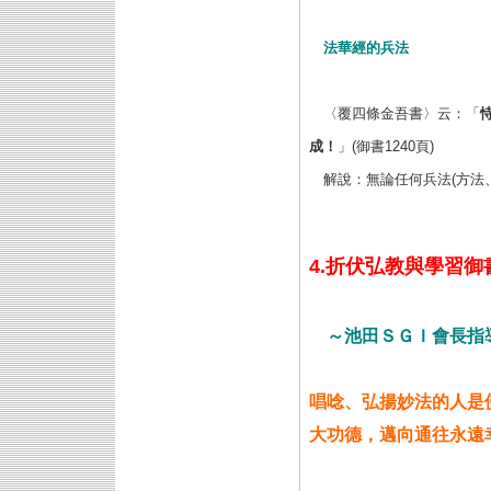
法華經的兵法
〈覆四條金吾書〉云：「
成！
」(御書1240頁)
解說：無論任何兵法(方法
4.折伏弘教與學習御
～池田ＳＧＩ會長指
唱唸、弘揚妙法的人是
大功德，邁向通往永遠