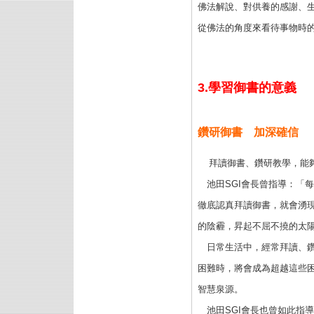
佛法解說、對供養的感謝、
從佛法的角度來看待事物時
3.學習御書的意義
鑽研御書 加深確信
拜讀御書、鑽研教學，能
池田SGI會長曾指導：「
徹底認真拜讀御書，就會湧
的陰霾，昇起不屈不撓的太
日常生活中，經常拜讀、鑽
困難時，將會成為超越這些
智慧泉源。
池田SGI會長也曾如此指