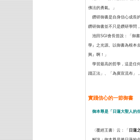
佛法的勇氣。」
鑽研御書是自身信心成長的
鑽研御書並不只是鑽研學問
池田SGI會長曾說：「御
學』之光源。以御書為根本
興』啊！」
學習最高的哲學，這是任何
踐正法」、「為廣宣流布」
實踐信心的一節御書
御本尊是「日蓮大聖人的
〈覆經王書〉云：「
日蓮
解說：御本尊是將日蓮的