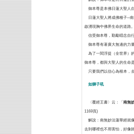
御本尊是本佛日蓮大聖人
日蓮大聖人將成佛種子─
啟湧現胸中佛界生命的道路
信受御本尊，勤勵唱念自
御本尊有著廣大無邊的力
為了一閻浮提（全世界）
御本尊，都與大聖人的生命
只要我們以信心為根本，
如獅子吼
〈覆經王書〉云：「
南無
1169頁)
解說：南無妙法蓮華經就
去到哪裡也不用害怕，好像