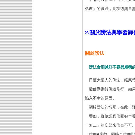
弘教」的實踐，此功德無量
2.關於謗法與學習御
關於謗法
謗法會消滅好不容易累積
日蓮大聖人的佛法，嚴厲
縱使勤勵於佛道修行，如
陷入不幸的原因。
關於謗法的情形，在此，
譬如，縱使認真信受御本
一無二」的姿態來信奉不可
信仰A宗教，同時也信仰B