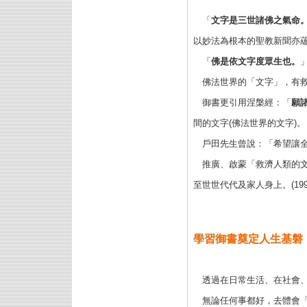
「
文字是三世諸佛之氣命
以妙法為根本的聖教新聞亦
「
佛是依文字度眾生也。
佛法世界的「文字」，有
御書更引用涅槃經：「
願
間的文字(佛法世界的文字)。
戶田先生曾說：「希望讓
推廣、啟蒙「救濟人類的
至世世代代及家人身上。(1994
學習御書奠定人生基磐
透過在日常生活、在社會、
無論任何事都好，去體會「