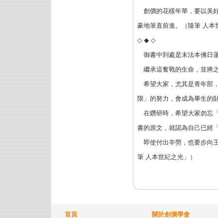
創價的花樣年華，要以美好
豪地筆直前進。（隨筆 人本
◇ ◆ ◇
御書中到處是末法本佛日蓮
繼承這奮戰的生命，並將之
希望大家，尤其是青年部，
限」的努力，會成為畢生的
在鑽研時，希望大家勿忘「
書的原文，就認為自己已經
即使付出辛勞，也要步向王
筆 人本世紀之光」）
首頁
關於創價學會