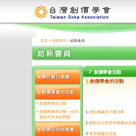
首頁
>
便利專區
> 給新會員
創價學會活動
創價學會的活動
創價學會的活動
創價學會的活動—信仰
1.
締結佛緣的下種活動
過程中常見的問題
2.
關於謗法與學習御書的意
3.
學習御書的意義