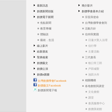
最新訊息
簡介影片
創價新聞頭版
創價學會基本介紹
創價電子新聞
宗旨與使命
焦點新聞
台灣創價學會會則
教育專欄
活動方針
體驗談
信仰與實踐
藝術．生活
日蓮大聖人法理
線上影片
信行學
給新朋友
主要活動
聖典檢索
三代會長
創價藝文
牧口常三郎
創價公演
戶田城聖
創價e購樂
池田大作
相關機構
台灣創價學會Facebook
創價藝文Facebook
各地會館與講堂
創價新聞電子報
文化會館
講堂
會員服務中心
創價美術館