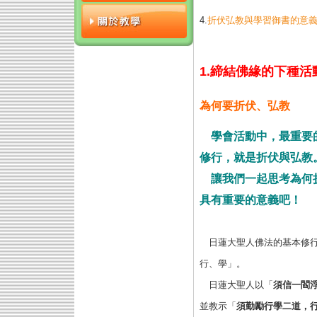
4.
折伏弘教與學習御書的意
1.締結佛緣的下種活
為何要折伏、弘教
學會活動中，最重要
修行，就是折伏與弘教
讓我們一起思考為何
具有重要的意義吧！
日蓮大聖人佛法的基本修行
行、學」。
日蓮大聖人以「
須信一閻
並教示「
須勤勵行學二道，