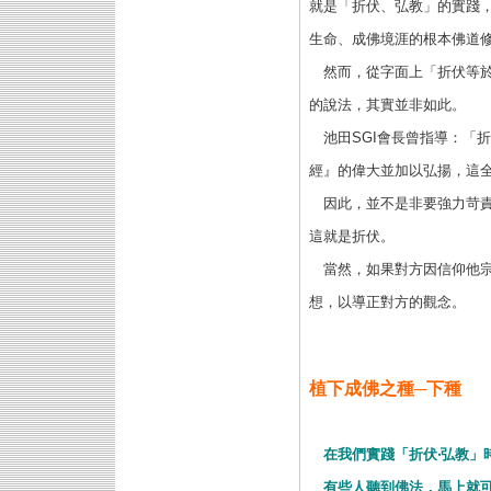
就是「折伏、弘教」的實踐
生命、成佛境涯的根本佛道
然而，從字面上「折伏等於
的說法，其實並非如此。
池田SGI會長曾指導：「
經』的偉大並加以弘揚，這
因此，並不是非要強力苛責
這就是折伏。
當然，如果對方因信仰他宗
想，以導正對方的觀念。
植下成佛之種─下種
在我們實踐「折伏‧弘教」
有些人聽到佛法，馬上就可