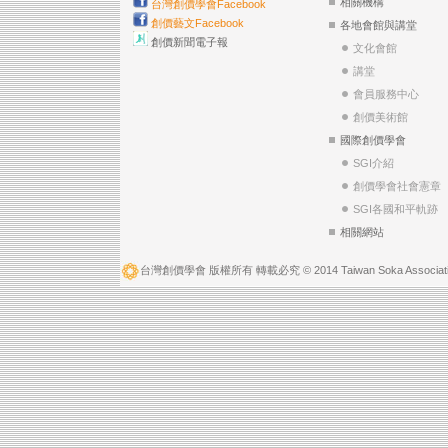
相關機構
台灣創價學會Facebook
創價藝文Facebook
各地會館與講堂
創價新聞電子報
文化會館
講堂
會員服務中心
創價美術館
國際創價學會
SGI介紹
創價學會社會憲章
SGI各國和平軌跡
相關網站
台灣創價學會 版權所有 轉載必究 © 2014 Taiwan Soka Associatio