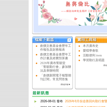
創價文教基金會歷年工
本月廣布史
作報告及財務報表
愛唱學會歌
創價文教基金會歷年工
活動便利 item
作計畫及經費預算書
學習勤行及唱題
2026年廣布誓願堂
「誓願勤行會」參加辦
法及舉辦時間
「創價新聞電子報暨期
刊訂閱」常見問答集
2026-08-01 發布
2026年8月份追善回向勤行會