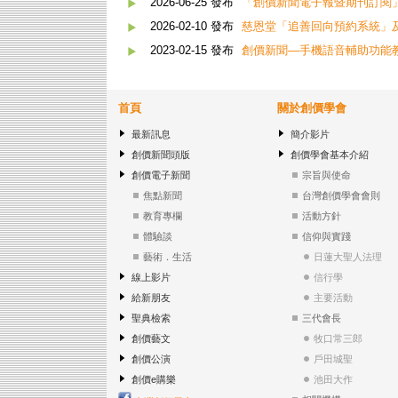
2026-06-25 發布
「創價新聞電子報暨期刊訂閱
2026-02-10 發布
慈恩堂「追善回向預約系統」
2023-02-15 發布
創價新聞—手機語音輔助功能
首頁
關於創價學會
最新訊息
簡介影片
創價新聞頭版
創價學會基本介紹
創價電子新聞
宗旨與使命
焦點新聞
台灣創價學會會則
教育專欄
活動方針
體驗談
信仰與實踐
藝術．生活
日蓮大聖人法理
線上影片
信行學
給新朋友
主要活動
聖典檢索
三代會長
創價藝文
牧口常三郎
創價公演
戶田城聖
創價e購樂
池田大作