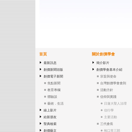
首頁
關於創價學會
最新訊息
簡介影片
創價新聞頭版
創價學會基本介紹
創價電子新聞
宗旨與使命
焦點新聞
台灣創價學會會則
教育專欄
活動方針
體驗談
信仰與實踐
藝術．生活
日蓮大聖人法理
線上影片
信行學
給新朋友
主要活動
聖典檢索
三代會長
創價藝文
牧口常三郎