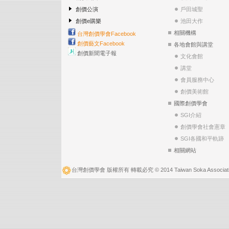
創價公演
戶田城聖
創價e購樂
池田大作
相關機構
台灣創價學會Facebook
創價藝文Facebook
各地會館與講堂
創價新聞電子報
文化會館
講堂
會員服務中心
創價美術館
國際創價學會
SGI介紹
創價學會社會憲章
SGI各國和平軌跡
相關網站
台灣創價學會 版權所有 轉載必究 © 2014 Taiwan Soka Associatio