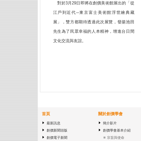
對於3月29日即將在創價美術館展出的「從
江戶到近代─東京富士美術館浮世繪典藏
展」，雙方都期待透過此次展覽，發揚池田
先生為了民眾幸福的人本精神，增進台日間
文化交流與友誼。
首頁
關於創價學會
最新訊息
簡介影片
創價新聞頭版
創價學會基本介紹
創價電子新聞
宗旨與使命