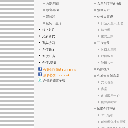
焦點新聞
台灣創價學會會則
教育專欄
活動方針
體驗談
信仰與實踐
藝術．生活
日蓮大聖人法理
線上影片
信行學
給新朋友
主要活動
聖典檢索
三代會長
創價藝文
牧口常三郎
創價公演
戶田城聖
創價e購樂
池田大作
相關機構
台灣創價學會Facebook
創價藝文Facebook
各地會館與講堂
創價新聞電子報
文化會館
講堂
會員服務中心
創價美術館
國際創價學會
SGI介紹
創價學會社會憲章