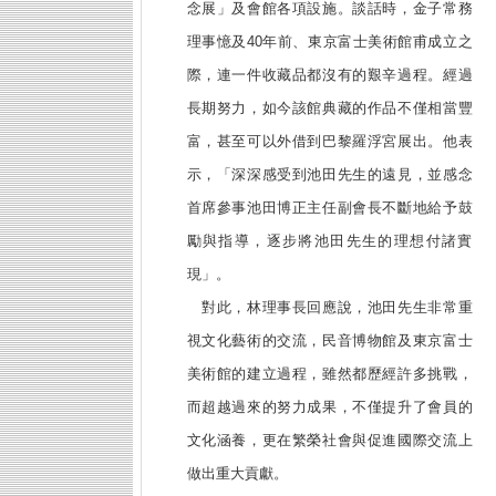
念展」及會館各項設施。談話時，金子常務
理事憶及40年前、東京富士美術館甫成立之
際，連一件收藏品都沒有的艱辛過程。經過
長期努力，如今該館典藏的作品不僅相當豐
富，甚至可以外借到巴黎羅浮宮展出。他表
示，「深深感受到池田先生的遠見，並感念
首席參事池田博正主任副會長不斷地給予鼓
勵與指導，逐步將池田先生的理想付諸實
現」。
對此，林理事長回應說，池田先生非常重
視文化藝術的交流，民音博物館及東京富士
美術館的建立過程，雖然都歷經許多挑戰，
而超越過來的努力成果，不僅提升了會員的
文化涵養，更在繁榮社會與促進國際交流上
做出重大貢獻。