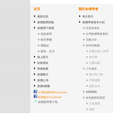
首頁
關於創價學會
最新訊息
簡介影片
創價新聞頭版
創價學會基本介紹
創價電子新聞
宗旨與使命
焦點新聞
台灣創價學會會則
教育專欄
活動方針
體驗談
信仰與實踐
藝術．生活
日蓮大聖人法理
線上影片
信行學
給新朋友
主要活動
聖典檢索
三代會長
創價藝文
牧口常三郎
創價公演
戶田城聖
創價e購樂
池田大作
相關機構
台灣創價學會Facebook
創價藝文Facebook
各地會館與講堂
創價新聞電子報
文化會館
講堂