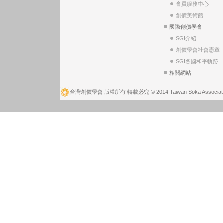
會員服務中心
創價美術館
國際創價學會
SGI介紹
創價學會社會憲章
SGI各國和平軌跡
相關網站
台灣創價學會 版權所有 轉載必究 © 2014 Taiwan Soka Associatio