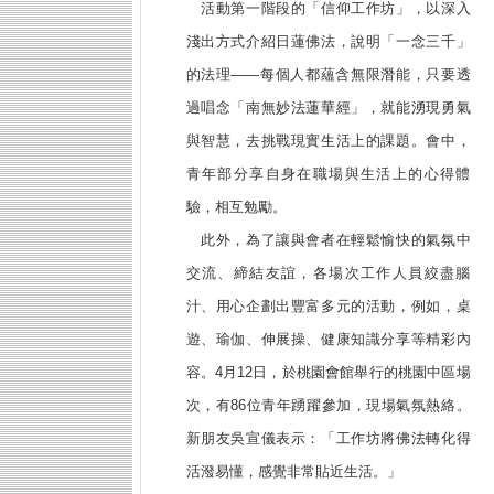
活動第一階段的「信仰工作坊」，以深入
淺出方式介紹日蓮佛法，說明「一念三千」
的法理——每個人都蘊含無限潛能，只要透
過唱念「南無妙法蓮華經」，就能湧現勇氣
與智慧，去挑戰現實生活上的課題。會中，
青年部分享自身在職場與生活上的心得體
驗，相互勉勵。
此外，為了讓與會者在輕鬆愉快的氣氛中
交流、締結友誼，各場次工作人員絞盡腦
汁、用心企劃出豐富多元的活動，例如，桌
遊、瑜伽、伸展操、健康知識分享等精彩內
容。4月12日，於桃園會館舉行的桃園中區場
次，有86位青年踴躍參加，現場氣氛熱絡。
新朋友吳宣儀表示：「工作坊將佛法轉化得
活潑易懂，感覺非常貼近生活。」