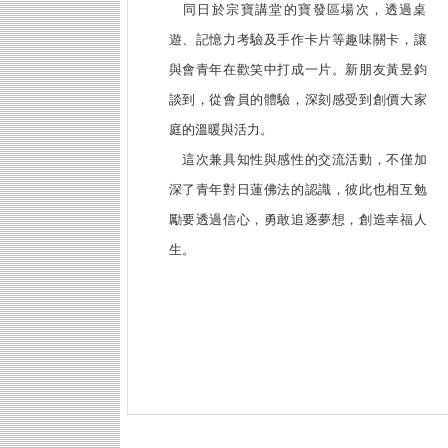
同日於宗寶講堂的寶發區場次，透過桌
遊、記憶力考驗及手作卡片等趣味關卡，讓
與會青年在歡笑中打成一片。新朋友黃昱鈞
談到，從會員的體驗，深刻感受到創價大家
庭的溫暖與活力。
這次兼具知性與感性的交流活動，不僅加
深了青年對日蓮佛法的認識，彼此也相互勉
勵要透過信心，勇敢追逐夢想，創造幸福人
生。