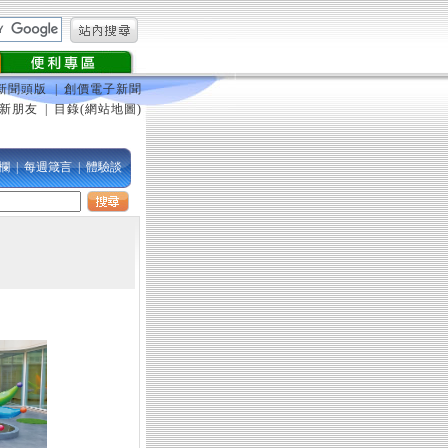
新聞頭版
|
創價電子新聞
新朋友
|
目錄(網站地圖)
欄
|
每週箴言
|
體驗談