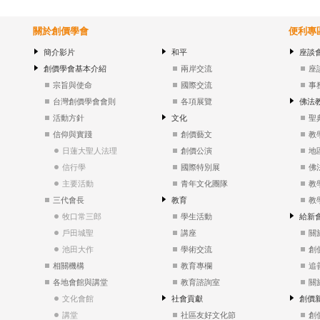
關於創價學會
便利專
簡介影片
和平
座談
創價學會基本介紹
兩岸交流
座
宗旨與使命
國際交流
事
台灣創價學會會則
各項展覽
佛法
活動方針
文化
聖
信仰與實踐
創價藝文
教
日蓮大聖人法理
創價公演
地
信行學
國際特別展
佛
主要活動
青年文化團隊
教
三代會長
教育
教
牧口常三郎
學生活動
給新
戶田城聖
講座
關
池田大作
學術交流
創
相關機構
教育專欄
追
各地會館與講堂
教育諮詢室
關
文化會館
社會貢獻
創價
講堂
社區友好文化節
創