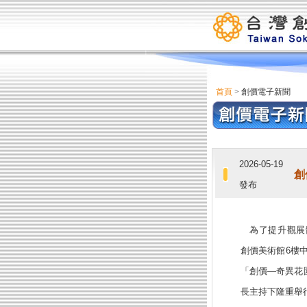
首頁
> 創價電子新聞
2026-05-19
創
發布
為了提升觀展
創價美術館6樓
「創價—奇異花
長主持下隆重舉