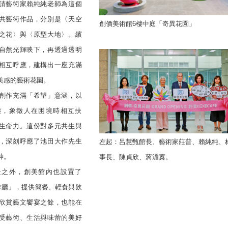
請藝術家賴純純老師為這個
共藝術作品，分別是〈天空
創價美術館6樓中庭「奇異花園」
之花〉與〈原型大地〉。繽
自然光輝映下，再透過透明
相互呼應，建構出一座充滿
美感的藝術花園。
創作充滿「希望」意涵，以
態，象徵人在困境時相互扶
生命力。這份對多元共生與
，深刻呼應了池田大作先生
左起：呂慧甄館長、藝術家莊普、賴純純、
神。
事長、陳貞欣、蔣湄蓁。
之外，創美館內也設置了
啡廳」，提供簡餐、輕食與飲
欣賞藝文饗宴之餘，也能在
受藝術、生活與味蕾的美好