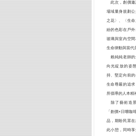
此次，創價邀
場域量身規劃公
之花〉、〈生命
紛的色彩在戶外
玻璃與室內空間
生命律動與當代
賴純純老師的
向光綻放的姿
持、堅定向前的
生命尊嚴的追求
所倡導的人本精
除了藝術造景
「創價×日嚐咖
品，期盼民眾在
此小憩，同時享