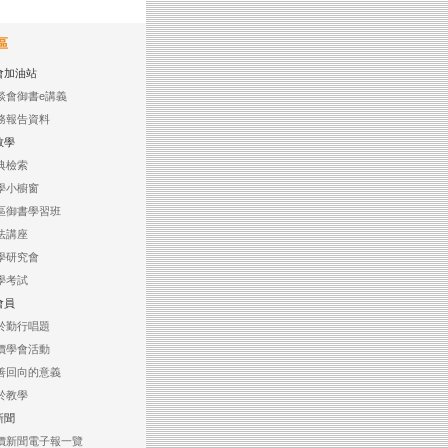
區
會加油站
談會御書e講義
務報告資料
教學
典檢索
學小櫥窗
區御書學習班
法講座
學研究會
學考試
會員
於勤行唱題
價學會活動
善回向的意義
於教學
新聞
價新聞電子報一覽