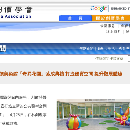
最新訊息
|
創價
線上影片
|
給
焦點新聞
|
藝術．生活
|
教育專
依關鍵字搜尋文章：
價美術館「奇異花園」落成典禮 打造優質空間 提升觀展體驗
體驗與館內服務，創價特於
中庭打造全新的公共藝術空間
園」，4月25日，在林釗理事
行落成典禮。