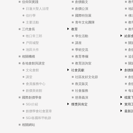
信仰與實踐
創價藝文
教
日蓮大聖人法理
創價公演
地
信行學
國際特別展
佛
主要活動
青年文化團隊
教
三代會長
教育
教
牧口常三郎
學生活動
給新
戶田城聖
講座
關
池田大作
學術交流
創
相關機構
教育專欄
追
各地會館與講堂
教育諮詢室
關
文化會館
社會貢獻
創價
講堂
社區友好文化節
創
會員服務中心
救災賑災
創
創價美術館
社會服務
每
國際創價學會
慈善義演
檔案
SGI介紹
獲獎與肯定
實用
創價學會社會憲章
最新
SGI各國和平軌跡
相關網站