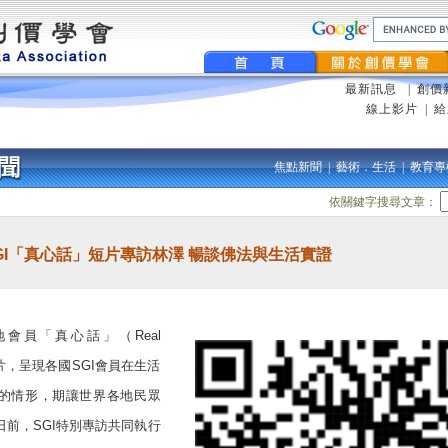
最新訊息
|
創價
線上影片
|
給
焦點新聞
|
藝術．生活
|
教育專
依關鍵字搜尋文章：
GI「真心話」短片專訪林澤 暢談佛法與生活實證
會員「真心話」（Real
短片，呈現各國SGI會員在生活
的情形，期讓世界各地民眾
日前，SGI特別專訪共同執行