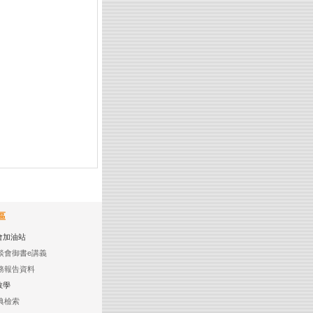
區
會加油站
談會御書e講義
務報告資料
教學
典檢索