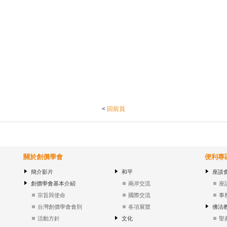
<
回前頁
關於創價學會
便利專
簡介影片
和平
座談
創價學會基本介紹
兩岸交流
座
宗旨與使命
國際交流
事
台灣創價學會會則
各項展覽
佛法
活動方針
文化
聖