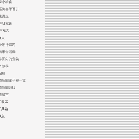
學小櫥窗
區御書學習班
法講座
學研究會
學考試
會員
於勤行唱題
價學會活動
善回向的意義
於教學
新聞
價新聞電子報一覽
價新聞頭版
週箴言
下載區
工具箱
訊息