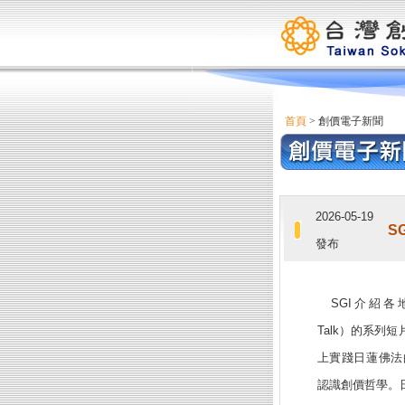
首頁
> 創價電子新聞
2026-05-19
S
發布
SGI介紹各地
Talk）的系列
上實踐日蓮佛法
認識創價哲學。