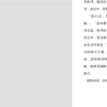
長林澤，暢談信
等，並以中、英
「真心話」系
驗」、「如何看
等主題，林澤於
證之外，更須透
在生活中創造「
法的偉大力量
說，面對困境
氣，能將煩惱轉
動力。
精彩內容，請掃描