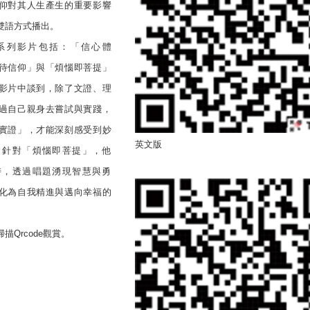
仰對其人生產生的重要影響
雙語方式播出。
列影片包括：「信心體
待信仰」與「煩惱即菩提」
影片中談到，除了文證、理
過自己親身去嘗試與實踐，
實證」，才能深刻感受到妙
英文版
。針對「煩惱即菩提」，他
時，透過唱題湧現智慧與勇
化為自我精進與邁向幸福的
Qrcode觀賞。