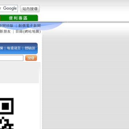
新聞頭版
|
創價電子新聞
新朋友
|
目錄(網站地圖)
欄
|
每週箴言
|
體驗談