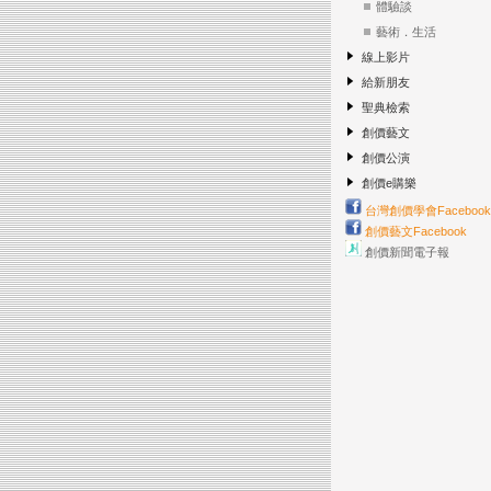
體驗談
藝術．生活
線上影片
給新朋友
聖典檢索
創價藝文
創價公演
創價e購樂
台灣創價學會Facebook
創價藝文Facebook
創價新聞電子報