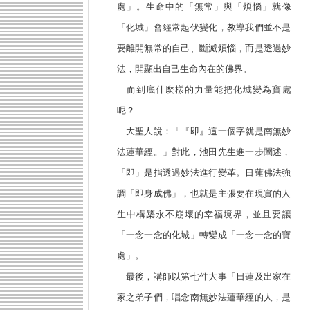
處」。生命中的「無常」與「煩惱」就像
「化城」會經常起伏變化，教導我們並不是
要離開無常的自己、斷滅煩惱，而是透過妙
法，開顯出自己生命內在的佛界。
而到底什麼樣的力量能把化城變為寶處
呢？
大聖人說：「『即』這一個字就是南無妙
法蓮華經。」對此，池田先生進一步闡述，
「即」是指透過妙法進行變革。日蓮佛法強
調「即身成佛」，也就是主張要在現實的人
生中構築永不崩壞的幸福境界，並且要讓
「一念一念的化城」轉變成「一念一念的寶
處」。
最後，講師以第七件大事「日蓮及出家在
家之弟子們，唱念南無妙法蓮華經的人，是