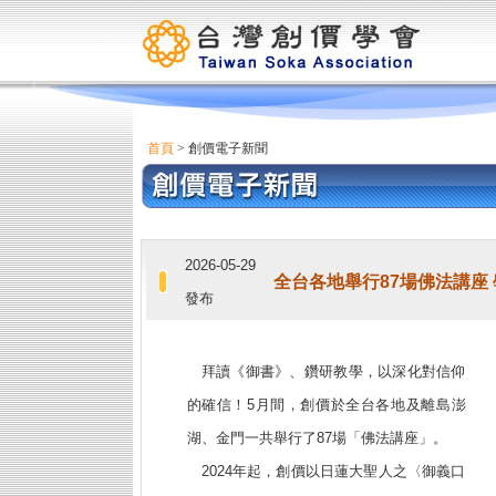
首頁
> 創價電子新聞
2026-05-29
全台各地舉行87場佛法講座
發布
拜讀《御書》、鑽研教學，以深化對信仰
的確信！5月間，創價於全台各地及離島澎
湖、金門一共舉行了87場「佛法講座」。
2024年起，創價以日蓮大聖人之〈御義口