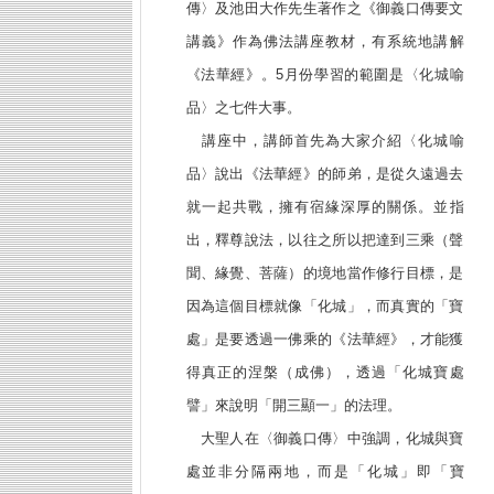
傳〉及池田大作先生著作之《御義口傳要文
講義》作為佛法講座教材，有系統地講解
《法華經》。5月份學習的範圍是〈化城喻
品〉之七件大事。
講座中，講師首先為大家介紹〈化城喻
品〉說出《法華經》的師弟，是從久遠過去
就一起共戰，擁有宿緣深厚的關係。並指
出，釋尊說法，以往之所以把達到三乘（聲
聞、緣覺、菩薩）的境地當作修行目標，是
因為這個目標就像「化城」，而真實的「寶
處」是要透過一佛乘的《法華經》，才能獲
得真正的涅槃（成佛），透過「化城寶處
譬」來說明「開三顯一」的法理。
大聖人在〈御義口傳〉中強調，化城與寶
處並非分隔兩地，而是「化城」即「寶