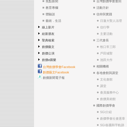
焦點新聞
台灣創價學會會則
教育專欄
活動方針
體驗談
信仰與實踐
藝術．生活
日蓮大聖人法理
線上影片
信行學
給新朋友
主要活動
聖典檢索
三代會長
創價藝文
牧口常三郎
創價公演
戶田城聖
創價e購樂
池田大作
相關機構
台灣創價學會Facebook
創價藝文Facebook
各地會館與講堂
創價新聞電子報
文化會館
講堂
會員服務中心
創價美術館
國際創價學會
SGI介紹
創價學會社會憲章
SGI各國和平軌跡