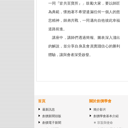
一同『皆共至寶所』」鼓勵大家，要以師匠
為典範，懷抱著不希望遺漏任何一個人的慈
悲精神，師弟共戰，一同邁向自他彼此幸福
道路前進。
講座中，講師們透過簡報、圖表深入淺出
的解說，並分享自身及會員實踐信心的勝利
體驗，讓與會者深受啟發。
首頁
關於創價學會
最新訊息
簡介影片
創價新聞頭版
創價學會基本介紹
創價電子新聞
宗旨與使命