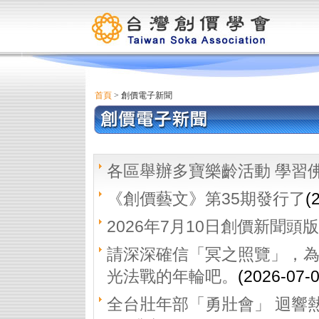
首頁
> 創價電子新聞
各區舉辦多寶樂齡活動 學習
《創價藝文》第35期發行了
(
2026年7月10日創價新聞頭版
請深深確信「冥之照覽」，
光法戰的年輪吧。
(2026-07-
全台壯年部「勇壯會」 迴響熱