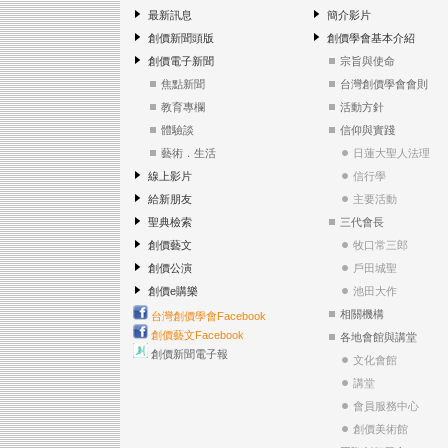
最新訊息
簡介影片
創價新聞頭版
創價學會基本介紹
創價電子新聞
宗旨與使命
焦點新聞
台灣創價學會會則
教育專欄
活動方針
體驗談
信仰與實踐
藝術．生活
日蓮大聖人法理
線上影片
信行學
給新朋友
主要活動
聖典檢索
三代會長
創價藝文
牧口常三郎
創價公演
戶田城聖
創價e購樂
池田大作
相關機構
台灣創價學會Facebook
創價藝文Facebook
各地會館與講堂
創價新聞電子報
文化會館
講堂
會員服務中心
創價美術館