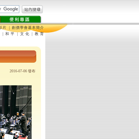
影片
|
創價學會基本簡介
定
|
和 平
|
文 化
|
教 育
2016-07-06 發布