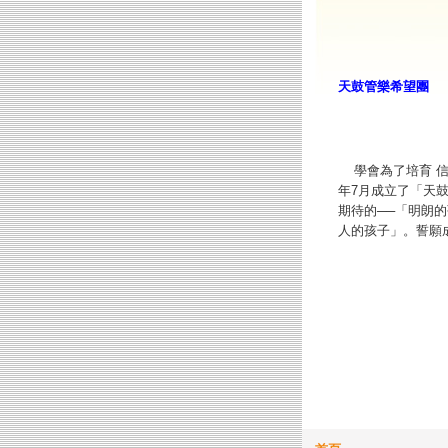
天鼓管樂希望團
學會為了培育 信
年7月成立了「天
期待的──「明朗
人的孩子」。
誓願