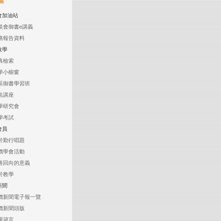
區
會加油站
談會御書e講義
務報告資料
教學
典檢索
學小櫥窗
區御書學習班
法講座
學研究會
學考試
會員
於勤行唱題
價學會活動
善回向的意義
於教學
新聞
價新聞電子報一覽
價新聞頭版
週箴言