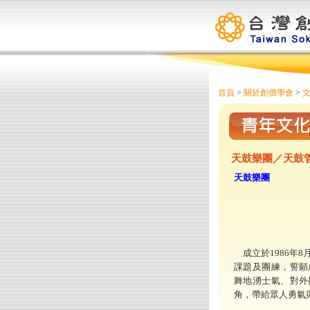
首頁
>
關於創價學會
>
文
天鼓樂團／天鼓
天鼓樂團
成立於1986年8
課題及團練，誓願
舞地湧士氣、對外
角，帶給眾人勇氣