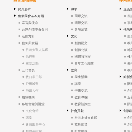
關於創價學會
便利專
簡介影片
和平
座談
創價學會基本介紹
兩岸交流
座
宗旨與使命
國際交流
事
台灣創價學會會則
各項展覽
佛法
活動方針
文化
聖
信仰與實踐
創價藝文
教
日蓮大聖人法理
創價公演
地
信行學
國際特別展
佛
主要活動
青年文化團隊
教
三代會長
教育
教
牧口常三郎
學生活動
給新
戶田城聖
講座
關
池田大作
學術交流
創
相關機構
教育專欄
追
各地會館與講堂
教育諮詢室
關
文化會館
社會貢獻
創價
講堂
社區友好文化節
創
會員服務中心
救災賑災
創
創價美術館
社會服務
每