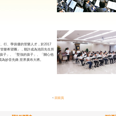
、行、學俱優的管樂人才，於2017
鼓管樂希望團」，
期許成為池田先生所
的孩子」、「堅強的孩子」、
「關心他
成為妙音先鋒,世界廣布大將。
<
回前頁