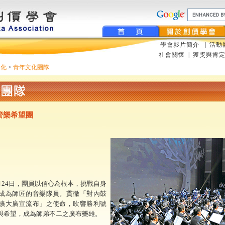
學會影片簡介
|
活動
社會關懷
|
獲獎與肯
化
>
青年文化團隊
管樂希望團
月24日，團員以信心為根本，挑戰自身
成為師匠的音樂隊員。貫徹「對內鼓
擴大廣宣流布」之使命，吹響勝利號
與希望，成為師弟不二之廣布樂雄。