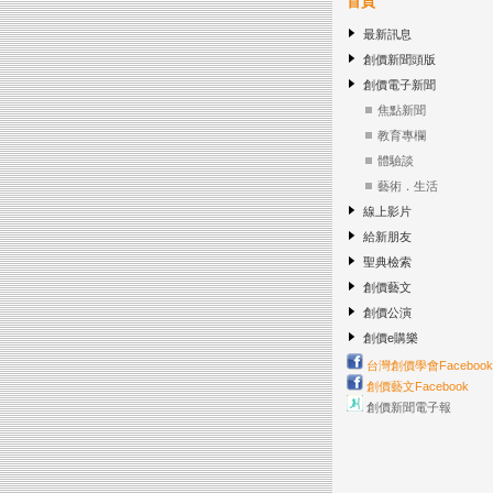
首頁
最新訊息
創價新聞頭版
創價電子新聞
焦點新聞
教育專欄
體驗談
藝術．生活
線上影片
給新朋友
聖典檢索
創價藝文
創價公演
創價e購樂
台灣創價學會Facebook
創價藝文Facebook
創價新聞電子報