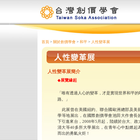
首頁
>
關於創價學會
>
和平
>
人性變革展
人性變革展簡介
◆
展覽緣起
「唯有透過人心的變革，才是實現世界和平的
路。」
此展曾在美國紐約、聯合國歐洲總部及美
學等地展出，在國際創價學會池田大作會長
下引進來台，2008年5月起，陸續於台大、政
清大等40多所大學展出，在青年心中點燃起
而出的勇氣火炬！