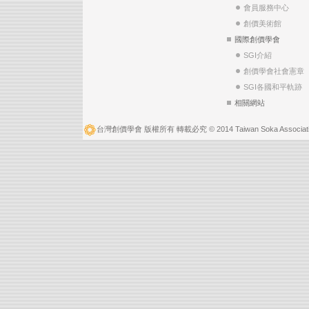
會員服務中心
創價美術館
國際創價學會
SGI介紹
創價學會社會憲章
SGI各國和平軌跡
相關網站
台灣創價學會 版權所有 轉載必究 © 2014 Taiwan Soka Associatio