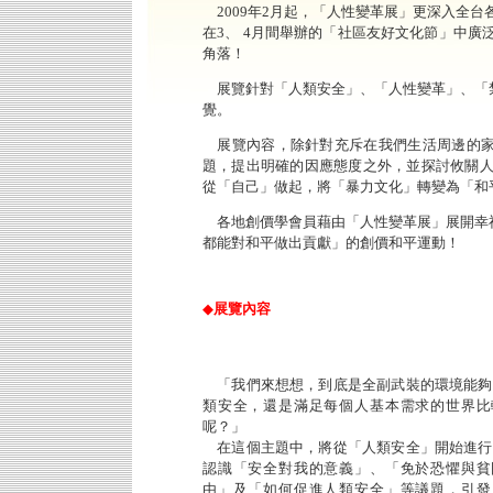
2009年2月起，「人性變革展」更深入全台各
在3、 4月間舉辦的「社區友好文化節」中廣
角落！
展覽針對「人類安全」、「人性變革」、「
覺。
展覽內容，除針對充斥在我們生活周邊的家
題，提出明確的因應態度之外，並探討攸關人
從「自己」做起，將「暴力文化」轉變為「和
各地創價學會員藉由「人性變革展」展開幸
都能對和平做出貢獻」的創價和平運動！
◆
展覽內容
「我們來想想，到底是全副武裝的環境能夠
類安全，還是滿足每個人基本需求的世界比
呢？」
在這個主題中，將從「人類安全」開始進行
認識「安全對我的意義」、「免於恐懼與貧
由」及「如何促進人類安全」等議題，引發