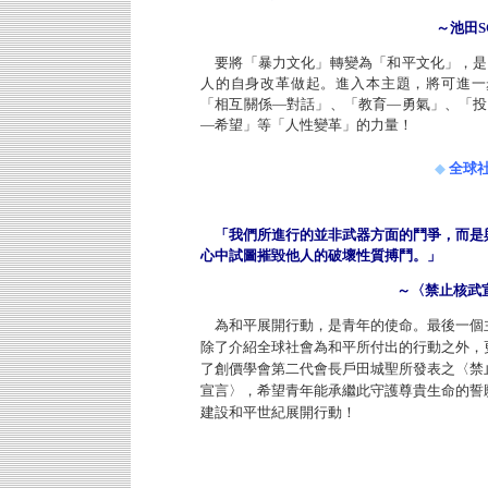
～池田S
要將「暴力文化」轉變為「和平文化」，是
人的自身改革做起。進入本主題，將可進一
「相互關係—對話」、「教育—勇氣」、「投
—希望」等「人性變革」的力量！
◆
全球
「我們所進行的並非武器方面的鬥爭，而是
心中試圖摧毀他人的破壞性質搏鬥。」
～〈禁止核武
為和平展開行動，是青年的使命。最後一個
除了介紹全球社會為和平所付出的行動之外，
了創價學會第二代會長戶田城聖所發表之〈禁
宣言〉，希望青年能承繼此守護尊貴生命的誓
建設和平世紀展開行動！