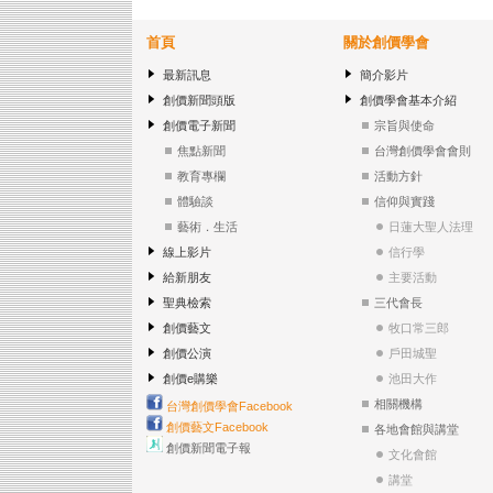
首頁
關於創價學會
最新訊息
簡介影片
創價新聞頭版
創價學會基本介紹
創價電子新聞
宗旨與使命
焦點新聞
台灣創價學會會則
教育專欄
活動方針
體驗談
信仰與實踐
藝術．生活
日蓮大聖人法理
線上影片
信行學
給新朋友
主要活動
聖典檢索
三代會長
創價藝文
牧口常三郎
創價公演
戶田城聖
創價e購樂
池田大作
相關機構
台灣創價學會Facebook
創價藝文Facebook
各地會館與講堂
創價新聞電子報
文化會館
講堂