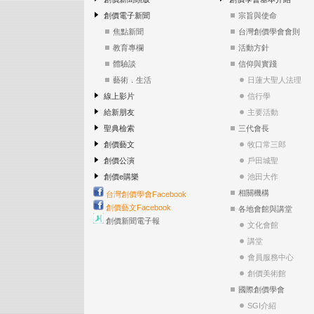
創價電子新聞
宗旨與使命
焦點新聞
台灣創價學會會則
教育專欄
活動方針
體驗談
信仰與實踐
藝術．生活
日蓮大聖人法理
線上影片
信行學
給新朋友
主要活動
聖典檢索
三代會長
創價藝文
牧口常三郎
創價公演
戶田城聖
創價e購樂
池田大作
相關機構
台灣創價學會Facebook
創價藝文Facebook
各地會館與講堂
創價新聞電子報
文化會館
講堂
會員服務中心
創價美術館
國際創價學會
SGI介紹