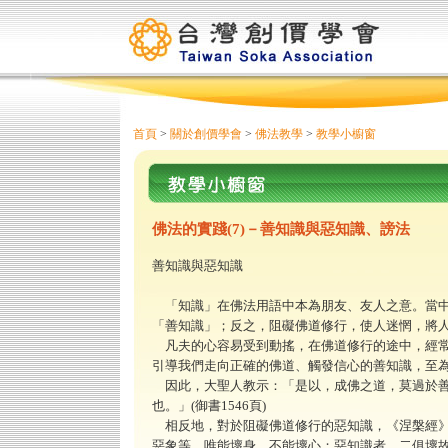
首頁
>
關於創價學會
>
佛法教學
>
教學小櫥窗
佛法的實踐(7)－善知識與惡知識、謗法
善知識與惡知識
「知識」在佛法用語中本為朋友、友人之意。當中
「善知識」；反之，阻礙佛道修行，使人迷惘，將
凡夫的心容易受到動搖，在佛道修行的途中，經常
引導我們走向正確的佛道、觸發信心的善知識，至
因此，大聖人教示：「是以，成佛之道，莫過於善
也。」(御書1546頁)
相反地，對於阻礙佛道修行的惡知識，《涅槃經》
惡象等，唯能壞身，不能壞心；惡知識者，二俱壞故