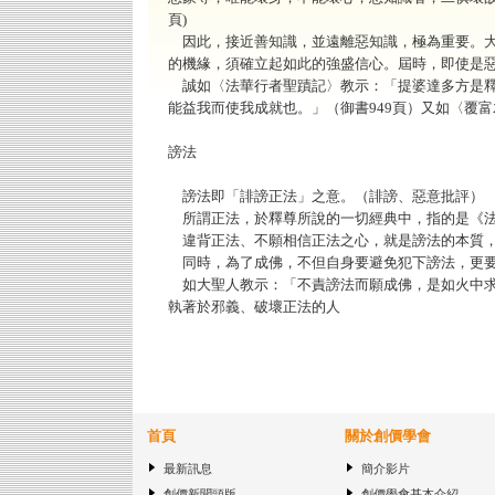
頁)
因此，接近善知識，並遠離惡知識，極為重要。大
的機緣，須確立起如此的強盛信心。屆時，即使是
誠如〈法華行者聖蹟記〉教示：「提婆達多方是釋
能益我而使我成就也。」（御書949頁）又如〈覆富
謗法
謗法即「誹謗正法」之意。（誹謗、惡意批評）
所謂正法，於釋尊所說的一切經典中，指的是《法
違背正法、不願相信正法之心，就是謗法的本質，
同時，為了成佛，不但自身要避免犯下謗法，更要
如大聖人教示：「不責謗法而願成佛，是如火中求水
執著於邪義、破壞正法的人
首頁
關於創價學會
最新訊息
簡介影片
創價新聞頭版
創價學會基本介紹