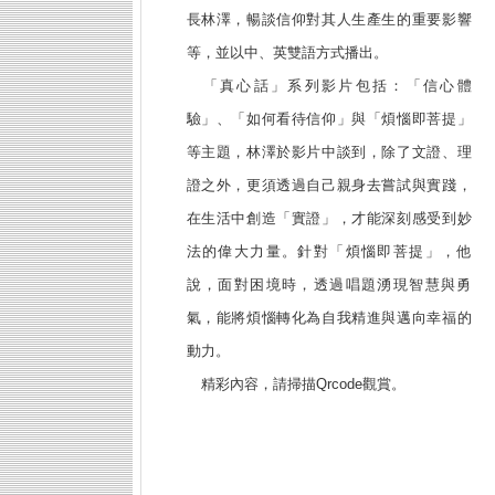
長林澤，暢談信仰對其人生產生的重要影響
等，並以中、英雙語方式播出。
「真心話」系列影片包括：「信心體
驗」、「如何看待信仰」與「煩惱即菩提」
等主題，林澤於影片中談到，除了文證、理
證之外，更須透過自己親身去嘗試與實踐，
在生活中創造「實證」，才能深刻感受到妙
法的偉大力量。針對「煩惱即菩提」，他
說，面對困境時，透過唱題湧現智慧與勇
氣，能將煩惱轉化為自我精進與邁向幸福的
動力。
精彩內容，請掃描Qrcode觀賞。