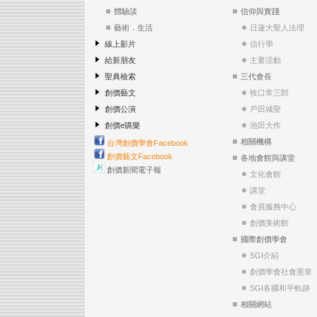
體驗談
信仰與實踐
藝術．生活
日蓮大聖人法理
線上影片
信行學
給新朋友
主要活動
聖典檢索
三代會長
創價藝文
牧口常三郎
創價公演
戶田城聖
創價e購樂
池田大作
相關機構
台灣創價學會Facebook
創價藝文Facebook
各地會館與講堂
創價新聞電子報
文化會館
講堂
會員服務中心
創價美術館
國際創價學會
SGI介紹
創價學會社會憲章
SGI各國和平軌跡
相關網站