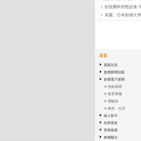
彰投圈幹部懇談會 
美國、日本創價大
首頁
最新訊息
創價新聞頭版
創價電子新聞
焦點新聞
教育專欄
體驗談
藝術．生活
線上影片
給新朋友
聖典檢索
創價藝文