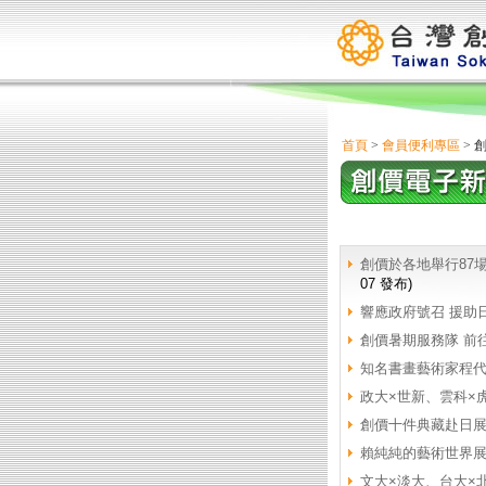
首頁
>
會員便利專區
> 
創價於各地舉行87
07 發布)
響應政府號召 援助
創價暑期服務隊 前
知名書畫藝術家程代
政大×世新、雲科×
創價十件典藏赴日展
賴純純的藝術世界展
文大×淡大、台大×