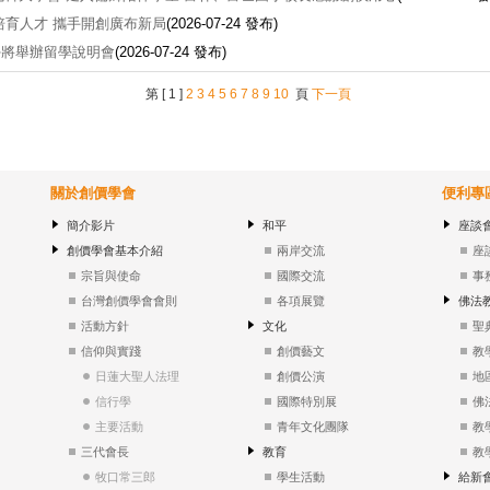
培育人才 攜手開創廣布新局
(2026-07-24 發布)
學將舉辦留學說明會
(2026-07-24 發布)
第 [ 1 ]
2
3
4
5
6
7
8
9
10
頁
下一頁
關於創價學會
便利專
簡介影片
和平
座談
創價學會基本介紹
兩岸交流
座
宗旨與使命
國際交流
事
台灣創價學會會則
各項展覽
佛法
活動方針
文化
聖
信仰與實踐
創價藝文
教
日蓮大聖人法理
創價公演
地
信行學
國際特別展
佛
主要活動
青年文化團隊
教
三代會長
教育
教
牧口常三郎
學生活動
給新