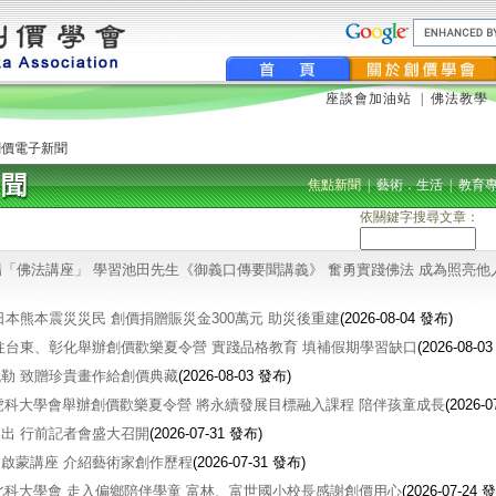
座談會加油站
|
佛法教學
創價電子新聞
焦點新聞
|
藝術．生活
|
教育
依關鍵字搜尋文章：
場「佛法講座」 學習池田先生《御義口傳要聞講義》 奮勇實踐佛法 成為照亮他
日本熊本震災災民 創價捐贈賑災金300萬元 助災後重建
(2026-08-04 發布)
往台東、彰化舉辦創價歡樂夏令營 實踐品格教育 填補假期學習缺口
(2026-08-0
勒 致贈珍貴畫作給創價典藏
(2026-08-03 發布)
虎科大學會舉辦創價歡樂夏令營 將永續發展目標融入課程 陪伴孩童成長
(2026-
出 行前記者會盛大召開
(2026-07-31 發布)
啟蒙講座 介紹藝術家創作歷程
(2026-07-31 發布)
北科大學會 走入偏鄉陪伴學童 富林、富世國小校長感謝創價用心
(2026-07-24 