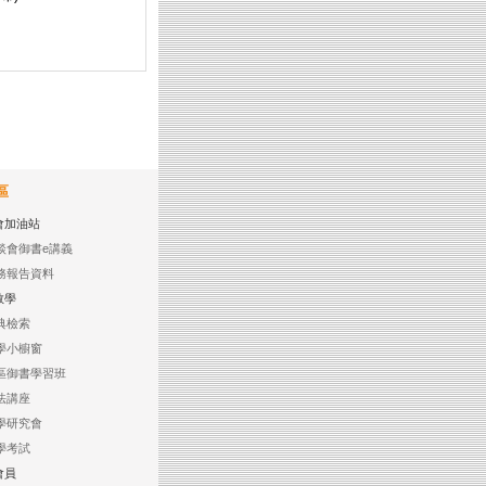
區
會加油站
談會御書e講義
務報告資料
教學
典檢索
學小櫥窗
區御書學習班
法講座
學研究會
學考試
會員