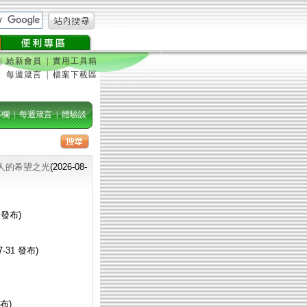
|
給新會員
|
實用工具箱
每週箴言
|
檔案下載區
專欄
|
每週箴言
|
體驗談
人的希望之光
(2026-08-
3 發布)
07-31 發布)
發布)