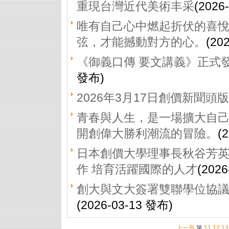
重現台灣近代美術丰采
(2026
唯有自己心中燃起折伏的喜
弦，才能撼動對方的心。
(20
《御義口傳 要文講義》正式
發布)
2026年3月17日創價新聞頭版
青春與人生，是一場擴大自
開創偉大勝利潮流的冒險。
(
日本創價大學理事長秋谷芳英
作 培育活躍國際的人才
(202
創大與文大簽署雙聯學位協議
(2026-03-13 發布)
上一頁
第
11
12
13