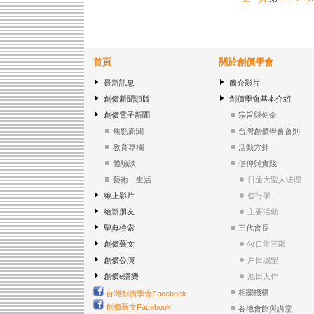
首頁
關於創價學會
最新訊息
簡介影片
創價新聞頭版
創價學會基本介紹
創價電子新聞
宗旨與使命
焦點新聞
台灣創價學會會則
教育專欄
活動方針
體驗談
信仰與實踐
藝術．生活
日蓮大聖人法理
線上影片
信行學
給新朋友
主要活動
聖典檢索
三代會長
創價藝文
牧口常三郎
創價公演
戶田城聖
創價e購樂
池田大作
相關機構
台灣創價學會Facebook
創價藝文Facebook
各地會館與講堂