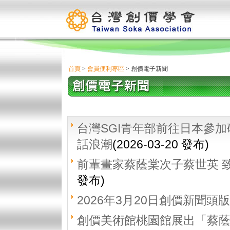
首頁
>
會員便利專區
> 創價電子新聞
台灣SGI青年部前往日本參加
話浪潮
(2026-03-20 發布)
前輩畫家蔡蔭棠次子蔡世英 
發布)
2026年3月20日創價新聞頭版
創價美術館桃園館展出「蔡蔭