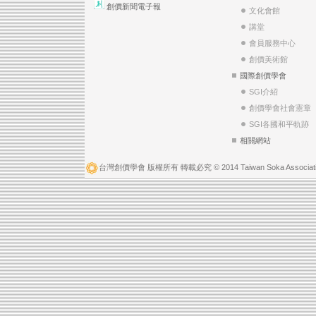
創價新聞電子報
文化會館
講堂
會員服務中心
創價美術館
國際創價學會
SGI介紹
創價學會社會憲章
SGI各國和平軌跡
相關網站
台灣創價學會 版權所有 轉載必究 © 2014 Taiwan Soka Associatio